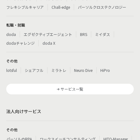
フレキシブルキャリア
Chall-edge
パーソルクロステクノロジー
転職・就職
doda
エグゼクティブエージェント
BRS
ミイダス
dodaチャレンジ
doda X
その他
lotsful
シェアフル
ミラトレ
Neuro Dive
HiPro
サービス一覧
法人向けサービス
その他
パーソルのRPA
ワークスイッチコンサルティング
HITO-Manager