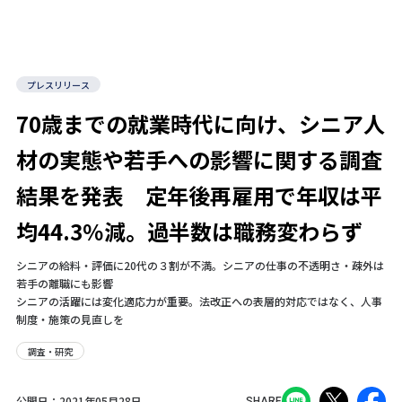
プレスリリース
70歳までの就業時代に向け、シニア人
材の実態や若手への影響に関する調査
結果を発表 定年後再雇用で年収は平
均44.3％減。過半数は職務変わらず
シニアの給料・評価に20代の３割が不満。シニアの仕事の不透明さ・疎外は
若手の離職にも影響
シニアの活躍には変化適応力が重要。法改正への表層的対応ではなく、人事
制度・施策の見直しを
調査・研究
公開日：
2021年05月28日
SHARE