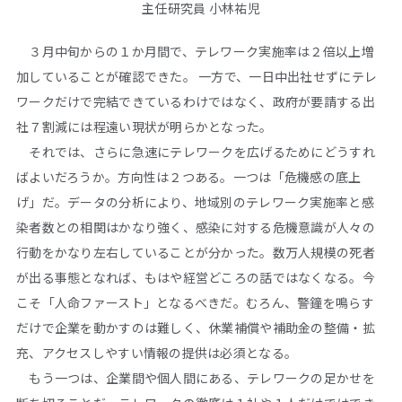
主任研究員 小林祐児
３月中旬からの１か月間で、テレワーク実施率は２倍以上増
加していることが確認できた。 一方で、一日中出社せずにテレ
ワークだけで完結できているわけではなく、政府が要請する出
社７割減には程遠い現状が明らかとなった。
それでは、さらに急速にテレワークを広げるためにどうすれ
ばよいだろうか。方向性は２つある。一つは「危機感の底上
げ」だ。データの分析により、地域別のテレワーク実施率と感
染者数との相関はかなり強く、感染に対する危機意識が人々の
行動をかなり左右していることが分かった。数万人規模の死者
が出る事態となれば、もはや経営どころの話ではなくなる。今
こそ「人命ファースト」となるべきだ。むろん、警鐘を鳴らす
だけで企業を動かすのは難しく、休業補償や補助金の整備・拡
充、アクセスしやすい情報の提供は必須となる。
もう一つは、企業間や個人間にある、テレワークの足かせを