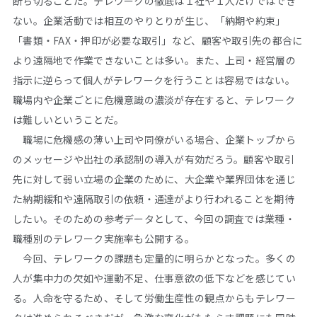
断ち切ることだ。テレワークの徹底は１社や１人だけではでき
ない。企業活動では相互のやりとりが生じ、「納期や約束」
「書類・FAX・押印が必要な取引」など、顧客や取引先の都合に
より遠隔地で作業できないことは多い。また、上司・経営層の
指示に逆らって個人がテレワークを行うことは容易ではない。
職場内や企業ごとに危機意識の濃淡が存在すると、テレワーク
は難しいということだ。
職場に危機感の薄い上司や同僚がいる場合、企業トップから
のメッセージや出社の承認制の導入が有効だろう。顧客や取引
先に対して弱い立場の企業のために、大企業や業界団体を通じ
た納期緩和や遠隔取引の依頼・通達がより行われることを期待
したい。そのための参考データとして、今回の調査では業種・
職種別のテレワーク実施率も公開する。
今回、テレワークの課題も定量的に明らかとなった。多くの
人が集中力の欠如や運動不足、仕事意欲の低下などを感じてい
る。人命を守るため、そして労働生産性の観点からもテレワー