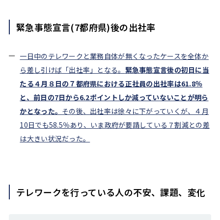
緊急事態宣言(7都府県)後の出社率
一日中のテレワークと業務自体が無くなったケースを全体か
ら差し引けば「出社率」となる。
緊急事態宣言後の初日に当
たる４月８日の７都府県における正社員の出社率は61.8％
と、前日の7日から6.2ポイントしか減っていないことが明ら
かとなった。
その後、出社率は徐々に下がっていくが、４月
10日でも58.5％あり、いま政府が要請している７割減との差
は大きい状況だった。
テレワークを行っている人の不安、課題、変化