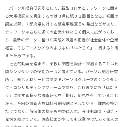
パーソル総合研究所として、新型コロナとテレワークに関す
る大規模調査を実施するのは３月に続き２回目となる。初回の
調査以降、７都府県に対する緊急事態宣言の発出などがあり、
テレワークはさらに多くの企業やはたらく個人に広がってお
り、最新のデータに基づく実態と課題の把握が社会全体や企業
経営、そして一人ひとりのよりよい「はたらく」に資すると考
えたためである。
社会的動向を踏まえ、柔軟に調査を設計・実施することは民
間シンクタンクの役割の一つと考えている。パーソル総合研究
所は、総合人材サービスであるパーソルグループのシンクタン
ク・コンサルティングファームであり、これまでにも「はたら
く」に関する様々な調査研究を手掛け、知見を有していること
から、今回の調査実施は社会的役割と考えている。課題の特定
だけでなく、解決策の提示も視野に入れ、今後も調査・研究・
発信を続けていく。調査結果が少しでも企業やはたらく個人の
役に立つことを願っている。