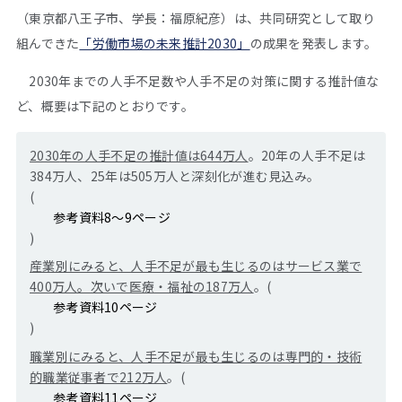
（東京都八王子市、学長：福原紀彦）は、共同研究として取り
組んできた
「労働市場の未来推計2030」
の成果を発表します。
2030年までの人手不足数や人手不足の対策に関する推計値な
ど、概要は下記のとおりです。
2030
年の人手不足の推計値は644万人
。20年の人手不足は
384万人、25年は505万人と深刻化が進む見込み。
(
参考資料8～9ページ
)
産業別にみると、人手不足が最も生じるのはサービス業で
400万人。次いで医療・福祉の187万人
。(
参考資料10ページ
)
職業別にみると、人手不足が最も生じるのは専門的・技術
的職業従事者で212万人
。(
参考資料11ページ