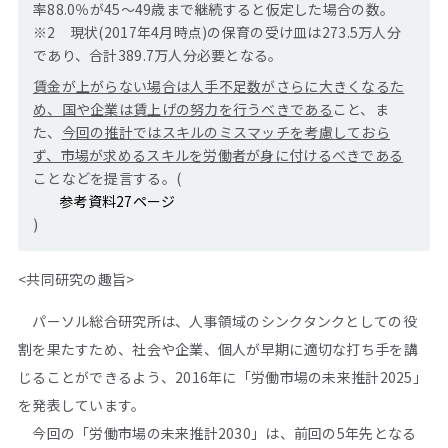
率88.0％が45～49歳まで継続すると仮定した場合の数。
※2 現状(2017年4月時点)の保育の受け皿は273.5万人分
であり、合計389.7万人分必要となる。
賃金が上がらない場合は人手不足数がさらに大きくなるた
め、国や企業は賃上げの努力を行うべきである
こと、ま
た、
今回の推計ではスキルのミスマッチを考慮しておら
ず、市場が求めるスキルを労働者が身に付けるべきである
ことなどを提言する。(
参考資料27ページ
)
<
共同研究の趣旨
>
パーソル総合研究所は、人事領域のシンクタンクとしての役
割を果たすため、社会や企業、個人が早期に適切な打ち手を講
じることができるよう、2016年に「労働市場の未来推計2025」
を発表しています。
今回の「労働市場の未来推計2030」は、前回の5年先となる