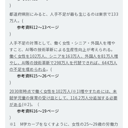
)
都道府県別にみると、人手不足が最も生じるのは東京で133
万人。(
参考資料12～13ページ
)
人手不足の対策として、働く女性・シニア・外国人を増や
すこと、AI等の技術革新による生産性向上が考えられる。
働く女性を102万人、シニアを163万人、外国人を81万人増
やし、AI等の技術革新で298万人を代替できれば、644万人
の不足を埋められる
。(
参考資料15～26ページ
)
2030
年時点で働く女性を102万人(※1)増やすためには、未
就学児童の保育の受け皿として、116.2万人分追加する必要
がある
(※2)。（
参考資料16～19ページ
）
※1 M字カーブをなくすように、女性の25～29歳の労働力