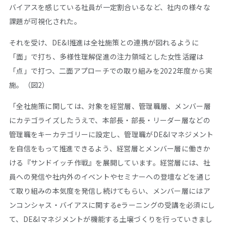
バイアスを感じている社員が一定割合いるなど、社内の様々な
課題が可視化された。
それを受け、DE&I推進は全社施策との連携が図れるように
「面」で打ち、多様性理解促進の注力領域とした女性活躍は
「点」で打つ、二面アプローチでの取り組みを2022年度から実
施。（図2）
「全社施策に関しては、対象を経営層、管理職層、メンバー層
にカテゴライズしたうえで、本部長・部長・リーダー層などの
管理職をキーカテゴリーに設定し、管理職がDE&Iマネジメント
を自信をもって推進できるよう、経営層とメンバー層に働きか
ける『サンドイッチ作戦』を展開しています。経営層には、社
員への発信や社内外のイベントやセミナーへの登壇などを通じ
て取り組みの本気度を発信し続けてもらい、メンバー層にはア
ンコンシャス・バイアスに関するeラーニングの受講を必須にし
て、DE&Iマネジメントが機能する土壌づくりを行っていきまし