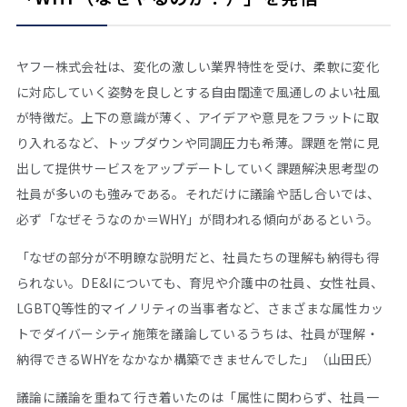
ヤフー株式会社は、変化の激しい業界特性を受け、柔軟に変化
に対応していく姿勢を良しとする自由闊達で風通しのよい社風
が特徴だ。上下の意識が薄く、アイデアや意見をフラットに取
り入れるなど、トップダウンや同調圧力も希薄。課題を常に見
出して提供サービスをアップデートしていく課題解決思考型の
社員が多いのも強みである。それだけに議論や話し合いでは、
必ず「なぜそうなのか＝WHY」が問われる傾向があるという。
「なぜの部分が不明瞭な説明だと、社員たちの理解も納得も得
られない。DE&Iについても、育児や介護中の社員、女性社員、
LGBTQ等性的マイノリティの当事者など、さまざまな属性カッ
トでダイバーシティ施策を議論しているうちは、社員が理解・
納得できるWHYをなかなか構築できませんでした」（山田氏）
議論に議論を重ねて行き着いたのは「属性に関わらず、社員一