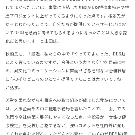
してよかったことは、事業に直結した相談がD&I推進事務局や推
進プロジェクトに上がってくるようになった点です。相談先が
あるとわかったことで、自分たちが提供しているサービスにお
いてDE&Iを念頭に考えてもらえるようになったことは大きな変
化だと思います」と山田氏。
秋橋氏も、「最近、私たちの中で『やっててよかった、DE&I』
とよく言っているのですが、合併という大きな変化を目前に控
え、異文化コミュニケーションに直面せざるを得ない管理職層
に心の拠りどころのひとつを提供できたことは大きいですね」
と話す。
苦労を重ねながらも推進への取り組みが成功した秘訣について
は、人事企画部の中に推進事務局を置いたことで、「面」での
施策や全社施策を展開しやすくなった点、全役員が「女性の健
康検定」を受検し合格するなど、強いコミットを社内外に発し
てくれた点をあげる。またどんどん変化していくのがDE&Iの領