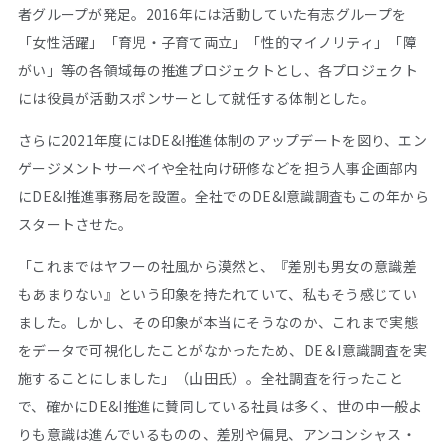
者グループが発足。2016年には活動していた有志グループを
「女性活躍」「育児・子育て両立」「性的マイノリティ」「障
がい」等の各領域毎の推進プロジェクトとし、各プロジェクト
には役員が活動スポンサーとして就任する体制とした。
さらに2021年度にはDE&I推進体制のアップデートを図り、エン
ゲージメントサーベイや全社向け研修などを担う人事企画部内
にDE&I推進事務局を設置。全社でのDE&I意識調査もこの年から
スタートさせた。
「これまではヤフーの社風から漠然と、『差別も男女の意識差
もあまりない』という印象を持たれていて、私もそう感じてい
ました。しかし、その印象が本当にそうなのか、これまで実態
をデータで可視化したことがなかったため、DE＆I意識調査を実
施することにしました」（山田氏）。全社調査を行ったこと
で、確かにDE&I推進に賛同している社員は多く、世の中一般よ
りも意識は進んでいるものの、差別や偏見、アンコンシャス・