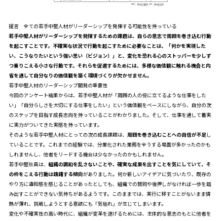
提言 全ての若手中堅人材がリーダーシップを発揮する可能性を持っている
若手中堅人材がリーダーシップを発揮するための課題は、自らの意志で周囲を巻き込む行動
を起こすことです。不確実な状況で行動を起こすために必要なことは、「何かを実現した
い、こうなりたいという強い思い（ビジョン）」と、変化を恐れる心のストッパーを少しず
つ乗りこえる小さな行動です。それらを促進するためには、多様な価値観に触れる機会と内
省を通して自分なりの価値観を築く環境づくりが欠かせません。
若手中堅人材のリーダーシップ開発の重要性
今回のアンケート結果からは、若手中堅人材が「周囲の人の役に立てるような仕事をした
い」「自分らしさを大切にする仕事をしたい」という価値観をベースにしながら、自分の次
のステップを目指す成長志向を持っていることがわかりました。そして、仕事を通して着実
に実力がついてきた実感を持っています。
そのような若手中堅人材にとっての次の成長課題は、
周囲を巻き込むことへの自信が不足
し
ていることです。これまでの経験では、分業化された業務を全うする場面が多かったのかも
しれませんし、他者をリードする機会は少なかったのかもしれません。
若手中堅社員は、
組織の調和を乱さないことや、確実な成果を出すことを気にしていて、そ
の枠をこえる行動は躊躇する傾向
がありました。何か新しいアイデアに気づいたり、既存の
やり方に違和感を感じることがあったとしても、組織での賛同や後押しがなければ一歩を踏
み出すことができない気持ちがあるようです。このままでは、実行に移すことがないまま情
熱が薄れ、挑戦しようとする意欲にも「気枯れ」が生じてしまいます。
変化や不確実性の高い時代に、組織が変革を遂げるためには、主体的な意志のもとに他者を