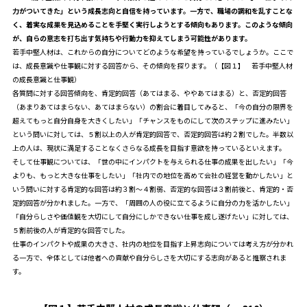
力がついてきた」という成長志向と自信を持っています。一方で、職場の調和を乱すことな
く、着実な成果を見込めることを手堅く実行しようとする傾向もあります。このような傾向
が、自らの意志を打ち出す気持ちや行動力を抑えてしまう可能性があります。
若手中堅人材は、これからの自分についてどのような希望を持っているでしょうか。ここで
は、成長意識や仕事観に対する回答から、その傾向を探ります。（【図１】 若手中堅人材
の成長意識と仕事観）
各質問に対する回答傾向を、肯定的回答（あてはまる、ややあてはまる）と、否定的回答
（あまりあてはまらない、あてはまらない）の割合に着目してみると、「今の自分の限界を
超えてもっと自分自身を大きくしたい」「チャンスをものにして次のステップに進みたい」
という問いに対しては、５割以上の人が肯定的回答で、否定的回答は約２割でした。半数以
上の人は、現状に満足することなくさらなる成長を目指す意欲を持っているといえます。
そして仕事観については、「世の中にインパクトを与えられる仕事の成果を出したい」「今
よりも、もっと大きな仕事をしたい」「社内での地位を高めて会社の経営を動かしたい」と
いう問いに対する肯定的な回答は約３割～４割弱、否定的な回答は３割前後と、肯定的・否
定的回答が分かれました。一方で、「周囲の人の役に立てるように自分の力を活かしたい」
「自分らしさや価値観を大切にして自分にしかできない仕事を成し遂げたい」に対しては、
５割前後の人が肯定的な回答でした。
仕事のインパクトや成果の大きさ、社内の地位を目指す上昇志向については考え方が分かれ
る一方で、全体としては他者への貢献や自分らしさを大切にする志向があると推察されま
す。