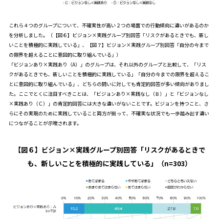
これら４つのグループについて、不確実性が高い２つの場面での行動傾向に違いがあるのか
を分析しました。（【図６】ビジョン×実践グループ別回答「リスクがあるときでも、新し
いことを積極的に実践している」、【図７】ビジョン×実践グループ別回答「自分の今まで
の限界を超えることに意図的に取り組んでいる」）
「ビジョンあり×実践あり（A）」のグループは、それ以外のグループと比較して、「リス
クがあるときでも、新しいことを積極的に実践している」「自分の今までの限界を超えるこ
とに意図的に取り組んでいる」、どちらの問いに対しても肯定的回答が多い傾向がありまし
た。ここでとくに注目すべきことは、「ビジョンあり×実践なし（Ｂ）」と「ビジョンなし
×実践あり（Ｃ）」の肯定的回答には大きな違いがないことです。ビジョンを持つこと、さ
らにその実現のために実践していること両方が揃って、不確実な状況でも一歩踏み出す違い
につながることが示唆されます。
【図６】ビジョン×実践グループ別回答「リスクがあるときで
も、新しいことを積極的に実践している」（n=303）