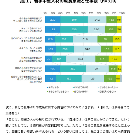
【図１】若手中堅人材の成長意識と仕事観（n=310）
次に、自分の仕事ぶりや成果に対する自信についてみていきます。（【図２】仕事場面での
気持ち１）
「自分は、周囲の人から頼りにされている」「自分には、仕事の実力がついてきた」という
問いに対しては、５割前後が肯定的回答でした。ただし「自分の意見を主張することによっ
て、周囲に良い影響力を与えられる」という問いに対しては、先の２つの問いよりも肯定的