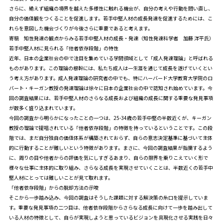
さらに、絶えず組織の境界を越えた多様性に触れる機会が、自分の考えや行動を問い直し、
自分の価値観をつくることを促進します。若手中堅人材の成長発達を促進するためには、こ
れらを意図した機会づくりが今後さらに重要であると考えます。
寄稿 知性発達の観点からみる若手中堅人材の成長・発達（知性発達科学者 加藤 洋平氏）
若手中堅人材に見られる「他者依存段階」の特性
近年、日本の企業社会の中で注目を集めている学問領域として「成人発達理論」と呼ばれる
ものがあります。この理論の根幹には、私たち成人は一生涯を通じて成長を遂げていくとい
う考え方があります。成人発達理論の研究者の中でも、特にハーバード大学教育大学院のロ
バート・キーガン教授の発達理論は徐々に日本の企業社会の中で認知され始めています。今
回の調査結果には、若手中堅人材のさらなる成長および組織の成長に関する重要な発見事項
が数多く盛り込まれています。
今回の調査から明らかになったことの一つは、25-34歳の若手中堅の半数近くが、キーガン
教授の理論で提唱されている「他者依存段階」の特徴を持っているということです。この段
階では、まだ自分独自の価値体系が構築されておらず、自らの意志決定基準に基づいて主体
的に行動することが難しいという特徴があります。まさに、今回の調査結果が指摘するよう
に、周りの目や他者からの評価を気にしすぎるあまり、自らの限界を乗りこえていく形で
様々な仕事に主体的に取り組み、さらなる成長を実現させていくことは、半数近くの若手中
堅人材にとっては難しいことが見て取れます。
「他者依存段階」からの脱却方法の示唆
そこから一歩踏み込み、今回の調査はそうした課題に対する解決策の糸口を提示していま
す。重要な発見事項の二つ目は、他者依存段階からさらなる成長に向けて一歩を踏み出して
いる人材の特徴として、自らが実現しようと思っているビジョンを具現化させる実践を日々