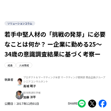
ソリューションコラム
若手中堅人材の「挑戦の発芽」に必要
なことは何か？ ー企業に勤める25～
34歳の意識調査結果に基づく考察ー
成長
人材育成
プロダクト＆マーケティング本部 マーケティング開発部 商品企画グループ
執筆者
シニアコンサルタント
高城 明子
知性発達科学者
加藤 洋平
公開日：
2017年12月01日
SHARE