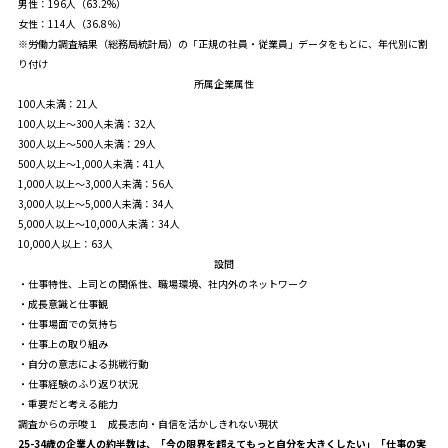
男性：196人（63.2%）
女性：114人（36.8％）
※労働力調査結果（総務局統計局）の「正規の社員・従業員」データをもとに、年代別に割
り付け
所属企業属性
100人未満：21人
100人以上～300人未満：32人
300人以上～500人未満：29人
500人以上～1,000人未満：41人
1,000人以上～3,000人未満：56人
3,000人以上～5,000人未満：34人
5,000人以上～10,000人未満：34人
10,000人以上：63人
設問
・仕事特性、上司との関係性、職場環境、社内外のネットワーク
・成長意識と仕事観
・仕事場面での気持ち
・仕事上の取り組み
・自分の意志による挑戦行動
・仕事経験のふり返り状況
・重要だと考える能力
調査からの示唆１ 成長志向・自信を活かしきれない現状
25-34歳の企業人の約半数は、「今の限界を超えてもっと自分を大きくしたい」「仕事の実