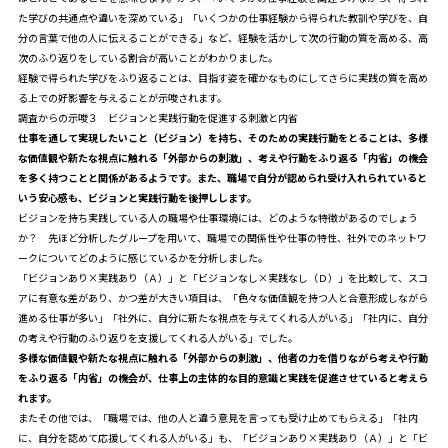
た学びの共通点や違いを深めている」「いくつかの仕事経験から得られた教訓や学びを、自
分の言葉で他の人に伝えることができる」など、経験を活かして次の行動の質を高める、高
次のふり返りをしている割合が高いことがわかりました。
経験で得られた学びをふり返ることは、目指す姿を確かなものにしてさらに実践の質を高め
る上での好影響を与えることが示唆されます。
調査からの示唆３ ビジョンと実践行動を促進する刺激と内省
仕事を通して実現したいこと（ビジョン）を持ち、そのための実践行動をとることは、多様
な価値観や新たな視点に触れる「外部からの刺激」、考えや行動をふり返る「内省」の機会
を多く持つことと関係があるようです。また、職場で自分が認められ受け入れられていると
いう安心感も、ビジョンと実践行動を後押しします。
ビジョンを持ち実践している人の職場や仕事環境には、どのような特徴があるのでしょう
か？ 先ほど分析したグループを用いて、職場での関係性や仕事の特性、社外でのネットワ
ークについてどのように感じているかを分析しました。
「ビジョンあり×実践あり（Ａ）」と「ビジョンなし×実践なし（Ｄ）」を比較して、スコ
アに有意な差があり、かつ差が大きい項目は、「色々な価値観を持つ人と合意形成しながら
進める仕事が多い」「社外に、自分に新たな視点を与えてくれる人がいる」「社内に、自分
の考えや行動のふり返りを支援してくれる人がいる」でした。
多様な価値観や新たな視点に触れる「外部からの刺激」、他者の力を借りながら考えや行動
をふり返る「内省」の機会が、仕事上の主体的な目的意識と実践を促進させていると考えら
れます。
またその他では、「職場では、他の人と違う意見を言っても受け止めてもらえる」「社内
に、自分を認めて応援してくれる人がいる」も、「ビジョンあり×実践あり（Ａ）」と「ビ