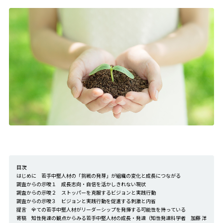
目次
はじめに 若手中堅人材の「挑戦の発芽」が組織の変化と成長につながる
調査からの示唆１ 成長志向・自信を活かしきれない現状
調査からの示唆２ ストッパーを克服するビジョンと実践行動
調査からの示唆３ ビジョンと実践行動を促進する刺激と内省
提言 全ての若手中堅人材がリーダーシップを発揮する可能性を持っている
寄稿 知性発達の観点からみる若手中堅人材の成長・発達（知性発達科学者 加藤 洋