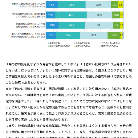
「場の雰囲気を乱すような発言や行動はしたくない」「他者から批判されたり反発されたり
しないようにふるまいたい」という問いに対する肯定的回答は、５割以上となりました。場
の雰囲気を読んでその場に適したふるまい方をすること、周囲との衝突を避けて調和をとる
ことに敏感であるといえます。
また「何かに挑戦するならば、周囲が賛同してくれることに取り組みたい」「成功の見込み
が立たないことは確実性を高めてから実施したい」という問いに対する回答も５割以上が肯
定的な回答でした。「得られそうな見返りと、そのための労力が見合わないことはしたくな
い」に対しては４割以上が肯定的回答であることも合わせて考察すると、周囲からも賛同さ
れること、確実性が高く労力に見合う見返りが見込めることなど、着実な成果を見込めるこ
とを手堅く実施しようとする傾向があります。
つまり、他者の基準や外的な成功基準に見合うことを重視しようとする気持ちが、自分の意
志で周囲に働きかける行動を止める「ストッパー」になり、成長志向や自信を活かしきれな
くなってしまっていることが示唆されます。絶えず変革が求められる時代にこのような傾向