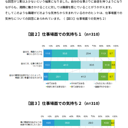
な回答が１割以上少ないという結果になりました。自分の仕事ぶりに自信を持つようになり
ながらも、周囲に働きかけることに対しては躊躇を感じていることがうかがえます。
そしてこのような躊躇がどのような気持ちから生まれているのかのヒントは、仕事場面での
気持ちについての回答にあらわれています。（【図３】仕事場面での気持ち２）
【図２】仕事場面での気持ち１（n=310）
【図３】仕事場面での気持ち２（n=310）