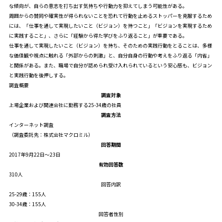
な傾向が、自らの意志を打ち出す気持ちや行動力を抑えてしまう可能性がある。
周囲からの賛同や確実性が得られないことを恐れて行動を止めるストッパーを克服するため
には、「仕事を通して実現したいこと（ビジョン）を持つこと」「ビジョンを実現するため
に実践すること」、さらに「経験から得た学びをふり返ること」が重要である。
仕事を通して実現したいこと（ビジョン）を持ち、そのための実践行動をとることは、多様
な価値観や視点に触れる「外部からの刺激」と、自分自身の行動や考えをふり返る「内省」
と関係がある。また、職場で自分が認められ受け入れられているという安心感も、ビジョン
と実践行動を後押しする。
調査概要
調査対象
上場企業および関連会社に勤務する25-34歳の社員
調査方法
インターネット調査
（調査委託先：株式会社マクロミル）
回答期間
2017年9月22日～23日
有効回答数
310人
回答内訳
25-29歳：155人
30-34歳：155人
回答者性別