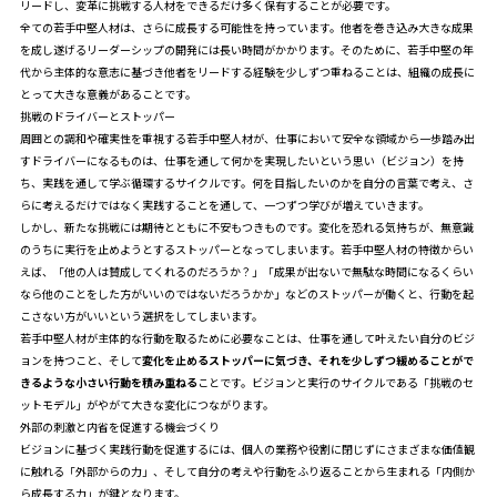
リードし、変革に挑戦する人材をできるだけ多く保有することが必要です。
全ての若手中堅人材は、さらに成長する可能性を持っています。他者を巻き込み大きな成果
を成し遂げるリーダーシップの開発には長い時間がかかります。そのために、若手中堅の年
代から主体的な意志に基づき他者をリードする経験を少しずつ重ねることは、組織の成長に
とって大きな意義があることです。
挑戦のドライバーとストッパー
周囲との調和や確実性を重視する若手中堅人材が、仕事において安全な領域から一歩踏み出
すドライバーになるものは、仕事を通して何かを実現したいという思い（ビジョン）を持
ち、実践を通して学ぶ循環するサイクルです。何を目指したいのかを自分の言葉で考え、さ
らに考えるだけではなく実践することを通して、一つずつ学びが増えていきます。
しかし、新たな挑戦には期待とともに不安もつきものです。変化を恐れる気持ちが、無意識
のうちに実行を止めようとするストッパーとなってしまいます。若手中堅人材の特徴からい
えば、「他の人は賛成してくれるのだろうか？」「成果が出ないで無駄な時間になるくらい
なら他のことをした方がいいのではないだろうかか」などのストッパーが働くと、行動を起
こさない方がいいという選択をしてしまいます。
若手中堅人材が主体的な行動を取るために必要なことは、仕事を通して叶えたい自分のビジ
ョンを持つこと、そして
変化を止めるストッパーに気づき、それを少しずつ緩めることがで
きるような小さい行動を積み重ねる
ことです。ビジョンと実行のサイクルである「挑戦のセ
ットモデル」がやがて大きな変化につながります。
外部の刺激と内省を促進する機会づくり
ビジョンに基づく実践行動を促進するには、個人の業務や役割に閉じずにさまざまな価値観
に触れる「外部からの力」、そして自分の考えや行動をふり返ることから生まれる「内側か
ら成長する力」が鍵となります。