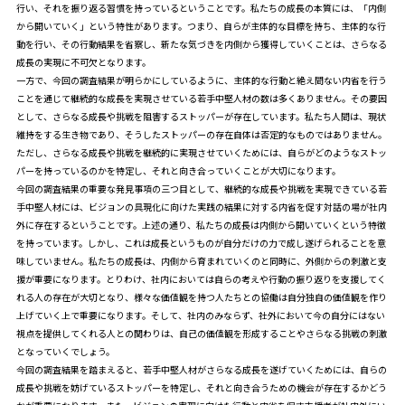
行い、それを振り返る習慣を持っているということです。私たちの成長の本質には、「内側
から開いていく」という特性があります。つまり、自らが主体的な目標を持ち、主体的な行
動を行い、その行動結果を省察し、新たな気づきを内側から獲得していくことは、さらなる
成長の実現に不可欠となります。
一方で、今回の調査結果が明らかにしているように、主体的な行動と絶え間ない内省を行う
ことを通じて継続的な成長を実現させている若手中堅人材の数は多くありません。その要因
として、さらなる成長や挑戦を阻害するストッパーが存在しています。私たち人間は、現状
維持をする生き物であり、そうしたストッパーの存在自体は否定的なものではありません。
ただし、さらなる成長や挑戦を継続的に実現させていくためには、自らがどのようなストッ
パーを持っているのかを特定し、それと向き合っていくことが大切になります。
今回の調査結果の重要な発見事項の三つ目として、継続的な成長や挑戦を実現できている若
手中堅人材には、ビジョンの具現化に向けた実践の結果に対する内省を促す対話の場が社内
外に存在するということです。上述の通り、私たちの成長は内側から開いていくという特徴
を持っています。しかし、これは成長というものが自分だけの力で成し遂げられることを意
味していません。私たちの成長は、内側から育まれていくのと同時に、外側からの刺激と支
援が重要になります。とりわけ、社内においては自らの考えや行動の振り返りを支援してく
れる人の存在が大切となり、様々な価値観を持つ人たちとの協働は自分独自の価値観を作り
上げていく上で重要になります。そして、社内のみならず、社外において今の自分にはない
視点を提供してくれる人との関わりは、自己の価値観を形成することやさらなる挑戦の刺激
となっていくでしょう。
今回の調査結果を踏まえると、若手中堅人材がさらなる成長を遂げていくためには、自らの
成長や挑戦を妨げているストッパーを特定し、それと向き合うための機会が存在するかどう