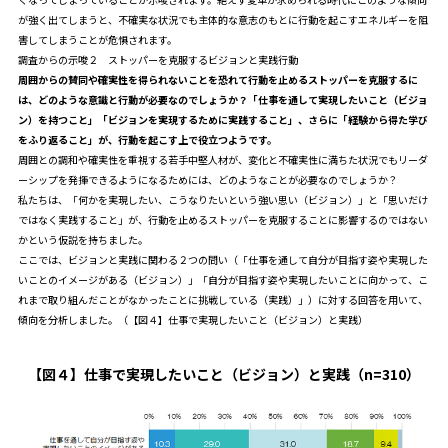
が強く出てしまうと、不確実な状況でも主体的な意志のもとに行動を起こすエネルギーを阻
害してしまうことが危惧されます。
調査からの示唆２ ストッパーを克服するビジョンと実践行動
周囲からの賛同や確実性を得られないことを恐れて行動を止めるストッパーを克服するに
は、どのような意識と行動が必要なのでしょうか？「仕事を通して実現したいこと（ビジョ
ン）を持つこと」「ビジョンを実現するために実践すること」、さらに「経験から得た学び
をふり返ること」が、行動を起こす上で役立つようです。
周囲との調和や確実性を重視する若手中堅人材が、変化と不確実性に満ちた状況でもリーダ
ーシップを発揮できるようになるためには、どのようなことが必要なのでしょうか？
私たちは、「何かを実現したい、こうなりたいという強い思い（ビジョン）」と「思いだけ
ではなく実践すること」が、行動を止めるストッパーを克服することに影響するのではない
かという仮説を持ちました。
ここでは、ビジョンと実践に関わる２つの問い（「仕事を通して自分が目指す姿や実現した
いことのイメージがある（ビジョン）」「自分が目指す姿や実現したいことに向かって、こ
れまで取り組んだことがなかったことに挑戦している（実践）」）に対する回答を用いて、
傾向を分析しました。（【図４】仕事で実現したいこと（ビジョン）と実践）
【図４】仕事で実現したいこと（ビジョン）と実践（n=310）