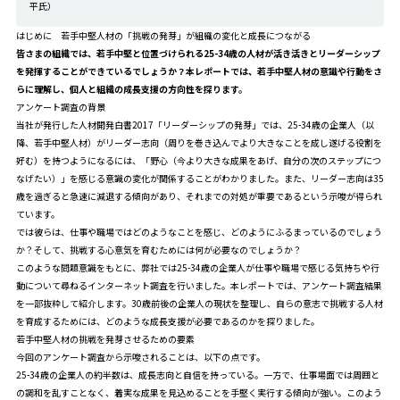
平氏）
はじめに 若手中堅人材の「挑戦の発芽」が組織の変化と成長につながる
皆さまの組織では、若手中堅と位置づけられる25-34歳の人材が活き活きとリーダーシップ
を発揮することができているでしょうか？本レポートでは、若手中堅人材の意識や行動をさ
らに理解し、個人と組織の成長支援の方向性を探ります。
アンケート調査の背景
当社が発行した人材開発白書2017「リーダーシップの発芽」では、25-34歳の企業人（以
降、若手中堅人材）がリーダー志向（周りを巻き込んでより大きなことを成し遂げる役割を
好む）を持つようになるには、「野心（今より大きな成果をあげ、自分の次のステップにつ
なげたい）」を感じる意識の変化が関係することがわかりました。また、リーダー志向は35
歳を過ぎると急速に減退する傾向があり、それまでの対処が重要であるという示唆が得られ
ています。
では彼らは、仕事や職場ではどのようなことを感じ、どのようにふるまっているのでしょう
か？そして、挑戦する心意気を育むためには何が必要なのでしょうか？
このような問題意識をもとに、弊社では25-34歳の企業人が仕事や職場で感じる気持ちや行
動について尋ねるインターネット調査を行いました。本レポートでは、アンケート調査結果
を一部抜粋して紹介します。30歳前後の企業人の現状を整理し、自らの意志で挑戦する人材
を育成するためには、どのような成長支援が必要であるのかを探りました。
若手中堅人材の挑戦を発芽させるための要素
今回のアンケート調査から示唆されることは、以下の点です。
25-34歳の企業人の約半数は、成長志向と自信を持っている。一方で、仕事場面では周囲と
の調和を乱すことなく、着実な成果を見込めることを手堅く実行する傾向が強い。このよう